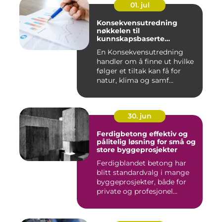
01. jul
Konsekvensutredning
nøkkelen til
kunnskapsbaserte
beslutninger
En Konsekvensutredning
handler om å finne ut hvilke
følger et tiltak kan få for
natur, klima og samf...
30. jun
Ferdigbetong effektiv og
pålitelig løsning for små og
store byggeprosjekter
Ferdigblandet betong har
blitt standardvalg i mange
byggeprosjekter, både for
private og profesjonel...