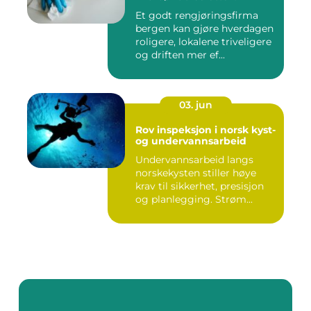
Et godt rengjøringsfirma
bergen kan gjøre hverdagen
roligere, lokalene triveligere
og driften mer ef...
03. jun
Rov inspeksjon i norsk kyst-
og undervannsarbeid
Undervannsarbeid langs
norskekysten stiller høye
krav til sikkerhet, presisjon
og planlegging. Strøm...