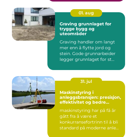
01. aug
Graving grunnlaget for
trygge bygg og
uteområder
Graving handler om langt
mer enn å flytte jord og
stein. Gode grunnarbeider
legger grunnlaget for st...
31. jul
Maskinstyring i
anleggsbransjen: presisjon,
effektivitet og bedre
dokumentasjon
maskinstyring har på få år
gått fra å være et
konkurransefortrinn til å bli
standard på moderne anle...