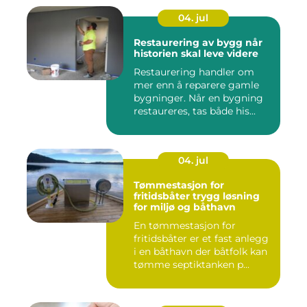
04. jul
Restaurering av bygg når
historien skal leve videre
Restaurering handler om
mer enn å reparere gamle
bygninger. Når en bygning
restaureres, tas både his...
04. jul
Tømmestasjon for
fritidsbåter trygg løsning
for miljø og båthavn
En tømmestasjon for
fritidsbåter er et fast anlegg
i en båthavn der båtfolk kan
tømme septiktanken p...