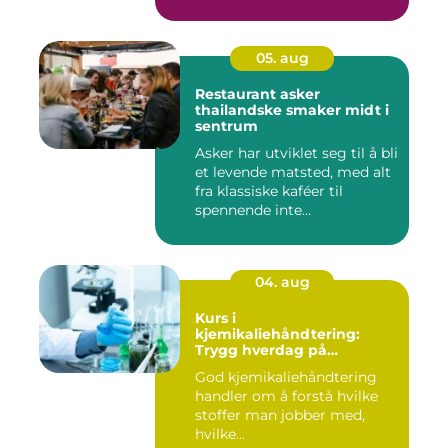
05. aug
Restaurant asker
thailandske smaker midt i
sentrum
Asker har utviklet seg til å bli
et levende matsted, med alt
fra klassiske kaféer til
spennende inte...
04. aug
Kurs i
kjemikaliehåndtering:
Trygg hverdag på
arbeidsplassen
God kjemikaliehåndtering
handler om å forstå hvilke
stoffer man jobber med,
hvilke...