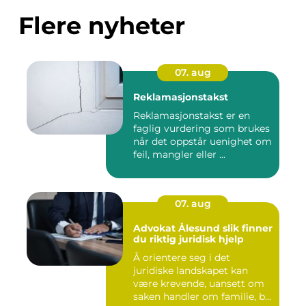
Flere nyheter
07. aug
Reklamasjonstakst
Reklamasjonstakst er en
faglig vurdering som brukes
når det oppstår uenighet om
feil, mangler eller ...
07. aug
Advokat Ålesund slik finner
du riktig juridisk hjelp
Å orientere seg i det
juridiske landskapet kan
være krevende, uansett om
saken handler om familie, b...