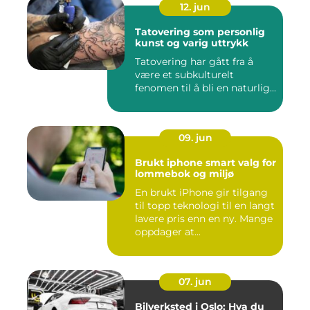
12. jun
Tatovering som personlig
kunst og varig uttrykk
Tatovering har gått fra å
være et subkulturelt
fenomen til å bli en naturlig...
09. jun
Brukt iphone smart valg for
lommebok og miljø
En brukt iPhone gir tilgang
til topp teknologi til en langt
lavere pris enn en ny. Mange
oppdager at...
07. jun
Bilverksted i Oslo: Hva du