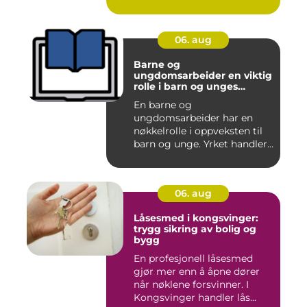
06. aug
Barne og
ungdomsarbeider en viktig
rolle i barn og unges
hverdag
En barne og
ungdomsarbeider har en
nøkkelrolle i oppveksten til
barn og unge. Yrket handler
om å ska...
06. aug
Låsesmed i kongsvinger:
trygg sikring av bolig og
bygg
En profesjonell låsesmed
gjør mer enn å åpne dører
når nøklene forsvinner. I
Kongsvinger handler lås...