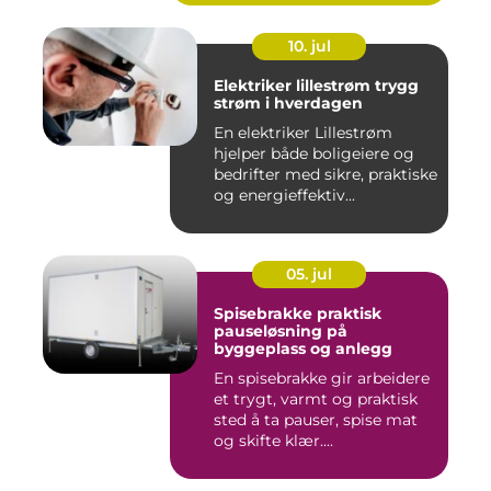
10. jul
Elektriker lillestrøm trygg
strøm i hverdagen
En elektriker Lillestrøm
hjelper både boligeiere og
bedrifter med sikre, praktiske
og energieffektiv...
05. jul
Spisebrakke praktisk
pauseløsning på
byggeplass og anlegg
En spisebrakke gir arbeidere
et trygt, varmt og praktisk
sted å ta pauser, spise mat
og skifte klær....