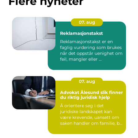
Flere nyheter
07. aug
Reklamasjonstakst
Reklamasjonstakst er en
faglig vurdering som brukes
når det oppstår uenighet om
feil, mangler eller ...
07. aug
Advokat Ålesund slik finner
du riktig juridisk hjelp
Å orientere seg i det
juridiske landskapet kan
være krevende, uansett om
saken handler om familie, b...