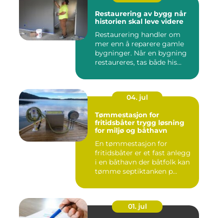
Restaurering av bygg når
historien skal leve videre
Restaurering handler om
mer enn å reparere gamle
bygninger. Når en bygning
restaureres, tas både his...
04. jul
Tømmestasjon for
fritidsbåter trygg løsning
for miljø og båthavn
En tømmestasjon for
fritidsbåter er et fast anlegg
i en båthavn der båtfolk kan
tømme septiktanken p...
01. jul