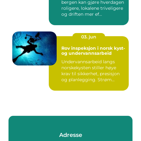
bergen kan gjøre hverdagen
roligere, lokalene triveligere
og driften mer ef...
03. jun
Rov inspeksjon i norsk kyst-
og undervannsarbeid
Undervannsarbeid langs
norskekysten stiller høye
krav til sikkerhet, presisjon
og planlegging. Strøm...
Adresse