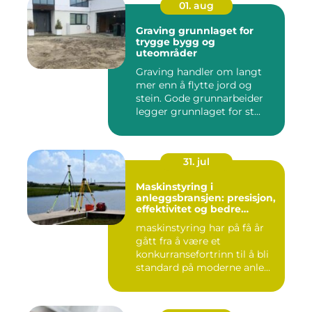
01. aug
Graving grunnlaget for
trygge bygg og
uteområder
Graving handler om langt
mer enn å flytte jord og
stein. Gode grunnarbeider
legger grunnlaget for st...
31. jul
Maskinstyring i
anleggsbransjen: presisjon,
effektivitet og bedre
dokumentasjon
maskinstyring har på få år
gått fra å være et
konkurransefortrinn til å bli
standard på moderne anle...