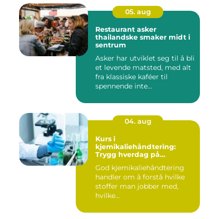
05. aug
Restaurant asker
thailandske smaker midt i
sentrum
Asker har utviklet seg til å bli
et levende matsted, med alt
fra klassiske kaféer til
spennende inte...
04. aug
Kurs i
kjemikaliehåndtering:
Trygg hverdag på
arbeidsplassen
God kjemikaliehåndtering
handler om å forstå hvilke
stoffer man jobber med,
hvilke...