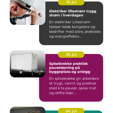
10. jul
Elektriker lillestrøm trygg
strøm i hverdagen
En elektriker Lillestrøm
hjelper både boligeiere og
bedrifter med sikre, praktiske
og energieffektiv...
05. jul
Spisebrakke praktisk
pauseløsning på
byggeplass og anlegg
En spisebrakke gir arbeidere
et trygt, varmt og praktisk
sted å ta pauser, spise mat
og skifte klær....
04. jul