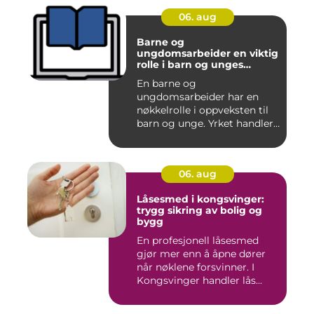
06. aug
Barne og
ungdomsarbeider en viktig
rolle i barn og unges
hverdag
En barne og
ungdomsarbeider har en
nøkkelrolle i oppveksten til
barn og unge. Yrket handler
om å ska...
06. aug
Låsesmed i kongsvinger:
trygg sikring av bolig og
bygg
En profesjonell låsesmed
gjør mer enn å åpne dører
når nøklene forsvinner. I
Kongsvinger handler lås...