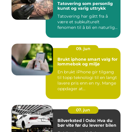
Tatovering som personlig
kunst og varig uttrykk
Tatovering har gått fra å
være et subkulturelt
fenomen til å bli en naturlig...
09. jun
Brukt iphone smart valg for
lommebok og miljø
En brukt iPhone gir tilgang
til topp teknologi til en langt
lavere pris enn en ny. Mange
oppdager at...
07. jun
Bilverksted i Oslo: Hva du
bør vite før du leverer bilen