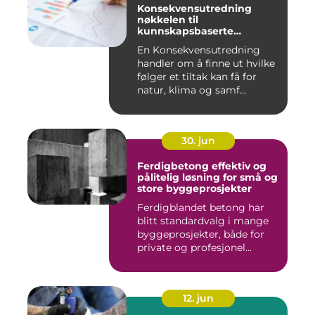
Konsekvensutredning
nøkkelen til
kunnskapsbaserte
beslutninger
En Konsekvensutredning
handler om å finne ut hvilke
følger et tiltak kan få for
natur, klima og samf...
30. jun
Ferdigbetong effektiv og
pålitelig løsning for små og
store byggeprosjekter
Ferdigblandet betong har
blitt standardvalg i mange
byggeprosjekter, både for
private og profesjonel...
12. jun