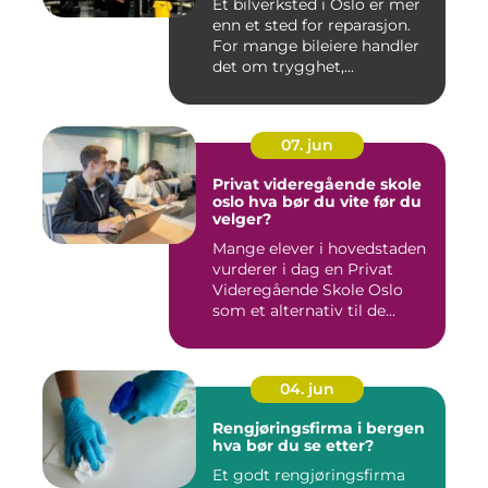
Et bilverksted i Oslo er mer
enn et sted for reparasjon.
For mange bileiere handler
det om trygghet,...
07. jun
Privat videregående skole
oslo hva bør du vite før du
velger?
Mange elever i hovedstaden
vurderer i dag en Privat
Videregående Skole Oslo
som et alternativ til de...
04. jun
Rengjøringsfirma i bergen
hva bør du se etter?
Et godt rengjøringsfirma