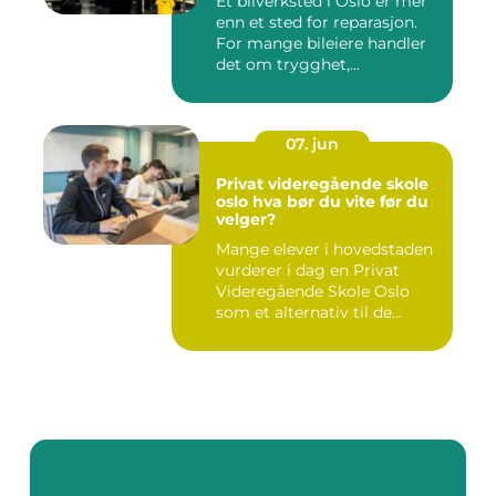
Et bilverksted i Oslo er mer
enn et sted for reparasjon.
For mange bileiere handler
det om trygghet,...
07. jun
Privat videregående skole
oslo hva bør du vite før du
velger?
Mange elever i hovedstaden
vurderer i dag en Privat
Videregående Skole Oslo
som et alternativ til de...