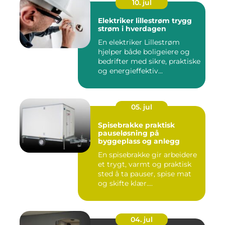
10. jul
Elektriker lillestrøm trygg
strøm i hverdagen
En elektriker Lillestrøm
hjelper både boligeiere og
bedrifter med sikre, praktiske
og energieffektiv...
05. jul
Spisebrakke praktisk
pauseløsning på
byggeplass og anlegg
En spisebrakke gir arbeidere
et trygt, varmt og praktisk
sted å ta pauser, spise mat
og skifte klær....
04. jul