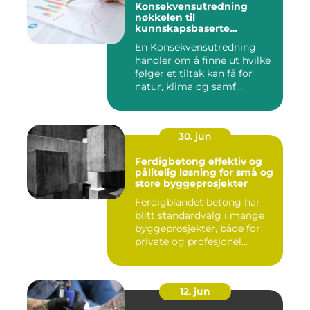
Konsekvensutredning
nøkkelen til
kunnskapsbaserte
beslutninger
En Konsekvensutredning
handler om å finne ut hvilke
følger et tiltak kan få for
natur, klima og samf...
30. jun
Ferdigbetong effektiv og
pålitelig løsning for små og
store byggeprosjekter
Ferdigblandet betong har
blitt standardvalg i mange
byggeprosjekter, både for
private og profesjonel...
12. jun