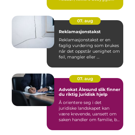
07. aug
Reklamasjonstakst
Reklamasjonstakst er en
faglig vurdering som brukes
når det oppstår uenighet om
feil, mangler eller ...
07. aug
Advokat Ålesund slik finner
du riktig juridisk hjelp
Å orientere seg i det
juridiske landskapet kan
være krevende, uansett om
saken handler om familie, b...