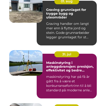
01. aug
Graving grunnlaget for
trygge bygg og
uteområder
Graving handler om langt
mer enn å flytte jord og
stein. Gode grunnarbeider
legger grunnlaget for st...
31. jul
Maskinstyring i
anleggsbransjen: presisjon,
effektivitet og bedre
dokumentasjon
maskinstyring har på få år
gått fra å være et
konkurransefortrinn til å bli
standard på moderne anle...