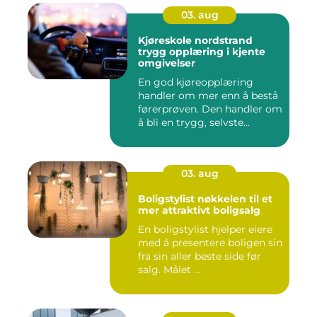
03. aug
Kjøreskole nordstrand
trygg opplæring i kjente
omgivelser
En god kjøreopplæring
handler om mer enn å bestå
førerprøven. Den handler om
å bli en trygg, selvste...
03. aug
Boligstylist nøkkelen til et
mer attraktivt boligsalg
En boligstylist hjelper eiere
med å presentere boligen sin
fra sin aller beste side før
salg. Målet ...