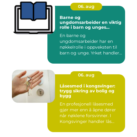
06. aug
Barne og
ungdomsarbeider en viktig
rolle i barn og unges
hverdag
En barne og
ungdomsarbeider har en
nøkkelrolle i oppveksten til
barn og unge. Yrket handler
om å ska...
06. aug
Låsesmed i kongsvinger:
trygg sikring av bolig og
bygg
En profesjonell låsesmed
gjør mer enn å åpne dører
når nøklene forsvinner. I
Kongsvinger handler lås...