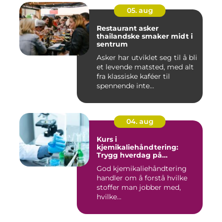
05. aug
Restaurant asker
thailandske smaker midt i
sentrum
Asker har utviklet seg til å bli
et levende matsted, med alt
fra klassiske kaféer til
spennende inte...
04. aug
Kurs i
kjemikaliehåndtering:
Trygg hverdag på
arbeidsplassen
God kjemikaliehåndtering
handler om å forstå hvilke
stoffer man jobber med,
hvilke...