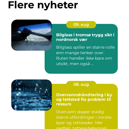
Flere nyheter
09. aug
Bilglass i tromsø trygg sikt i
nordnorsk vær
Bilglass spiller en større rolle
enn mange tenker over.
Ruten handler ikke bare om
utsikt, men også ...
08. aug
Overvannshåndtering i by
og tettsted fra problem til
ressurs
Overvann skaper stadig
større utfordringer i norske
byer og tettsteder. Mer
nedbør, tettere bebyggel...