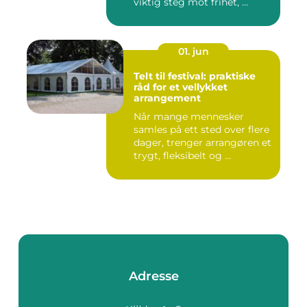
viktig steg mot frihet, ...
01. jun
Telt til festival: praktiske
råd for et vellykket
arrangement
Når mange mennesker
samles på ett sted over flere
dager, trenger arrangøren et
trygt, fleksibelt og ...
Adresse