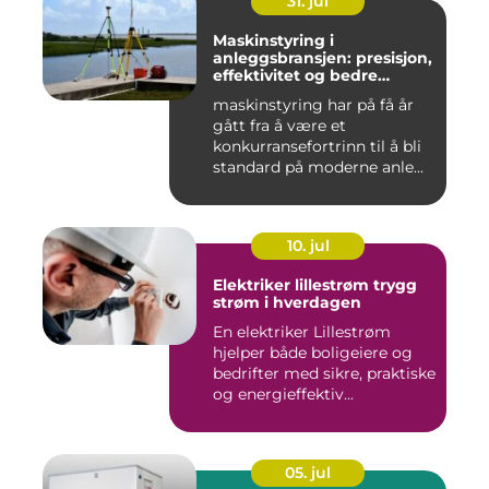
31. jul
Maskinstyring i
anleggsbransjen: presisjon,
effektivitet og bedre
dokumentasjon
maskinstyring har på få år
gått fra å være et
konkurransefortrinn til å bli
standard på moderne anle...
10. jul
Elektriker lillestrøm trygg
strøm i hverdagen
En elektriker Lillestrøm
hjelper både boligeiere og
bedrifter med sikre, praktiske
og energieffektiv...
05. jul