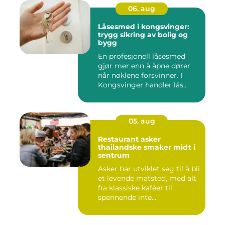
06. aug
Låsesmed i kongsvinger:
trygg sikring av bolig og
bygg
En profesjonell låsesmed
gjør mer enn å åpne dører
når nøklene forsvinner. I
Kongsvinger handler lås...
05. aug
Restaurant asker
thailandske smaker midt i
sentrum
Asker har utviklet seg til å bli
et levende matsted, med alt
fra klassiske kaféer til
spennende inte...