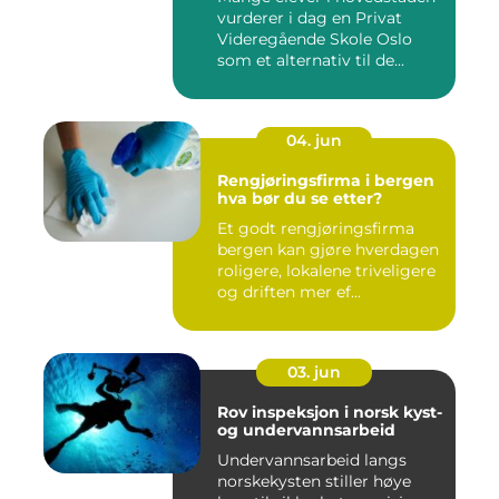
vurderer i dag en Privat
Videregående Skole Oslo
som et alternativ til de...
04. jun
Rengjøringsfirma i bergen
hva bør du se etter?
Et godt rengjøringsfirma
bergen kan gjøre hverdagen
roligere, lokalene triveligere
og driften mer ef...
03. jun
Rov inspeksjon i norsk kyst-
og undervannsarbeid
Undervannsarbeid langs
norskekysten stiller høye