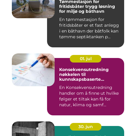
Tømmestasjon for
fritidsbåter trygg løsning
for miljø og båthavn
En tømmestasjon for
fritidsbåter er et fast anlegg
i en båthavn der båtfolk kan
tømme septiktanken p...
01. jul
Konsekvensutredning
nøkkelen til
kunnskapsbaserte
beslutninger
En Konsekvensutredning
handler om å finne ut hvilke
følger et tiltak kan få for
natur, klima og samf...
30. jun