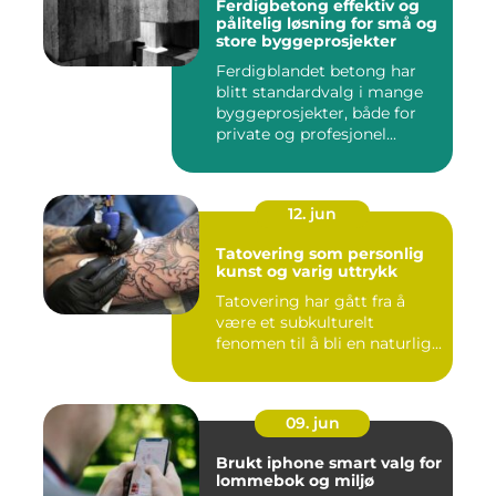
Ferdigbetong effektiv og
pålitelig løsning for små og
store byggeprosjekter
Ferdigblandet betong har
blitt standardvalg i mange
byggeprosjekter, både for
private og profesjonel...
12. jun
Tatovering som personlig
kunst og varig uttrykk
Tatovering har gått fra å
være et subkulturelt
fenomen til å bli en naturlig...
09. jun
Brukt iphone smart valg for
lommebok og miljø