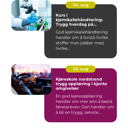
04. aug
Kurs i
kjemikaliehåndtering:
Trygg hverdag på
arbeidsplassen
God kjemikaliehåndtering
handler om å forstå hvilke
stoffer man jobber med,
hvilke...
03. aug
Kjøreskole nordstrand
trygg opplæring i kjente
omgivelser
En god kjøreopplæring
handler om mer enn å bestå
førerprøven. Den handler om
å bli en trygg, selvste...