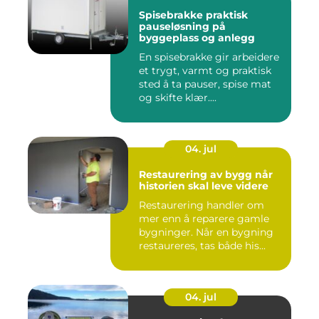
Spisebrakke praktisk
pauseløsning på
byggeplass og anlegg
En spisebrakke gir arbeidere
et trygt, varmt og praktisk
sted å ta pauser, spise mat
og skifte klær....
04. jul
Restaurering av bygg når
historien skal leve videre
Restaurering handler om
mer enn å reparere gamle
bygninger. Når en bygning
restaureres, tas både his...
04. jul