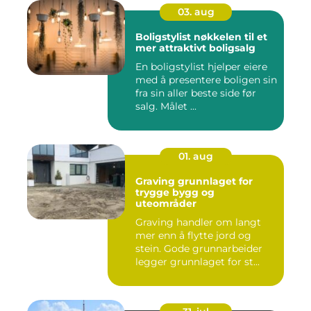
03. aug
Boligstylist nøkkelen til et
mer attraktivt boligsalg
En boligstylist hjelper eiere
med å presentere boligen sin
fra sin aller beste side før
salg. Målet ...
01. aug
Graving grunnlaget for
trygge bygg og
uteområder
Graving handler om langt
mer enn å flytte jord og
stein. Gode grunnarbeider
legger grunnlaget for st...