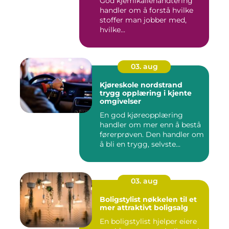
God kjemikaliehåndtering
handler om å forstå hvilke
stoffer man jobber med,
hvilke...
03. aug
Kjøreskole nordstrand
trygg opplæring i kjente
omgivelser
En god kjøreopplæring
handler om mer enn å bestå
førerprøven. Den handler om
å bli en trygg, selvste...
03. aug
Boligstylist nøkkelen til et
mer attraktivt boligsalg
En boligstylist hjelper eiere