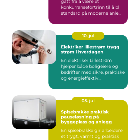
gått fra å være et
konkurransefortrinn til å bli
standard på moderne anle...
10. jul
Elektriker lillestrøm trygg
strøm i hverdagen
En elektriker Lillestrøm
hjelper både boligeiere og
bedrifter med sikre, praktiske
og energieffektiv...
05. jul
Spisebrakke praktisk
pauseløsning på
byggeplass og anlegg
En spisebrakke gir arbeidere
et trygt, varmt og praktisk