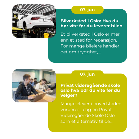
07. jun
Bilverksted i Oslo: Hva du
bør vite før du leverer bilen
Et bilverksted i Oslo er mer
enn et sted for reparasjon.
For mange bileiere handler
det om trygghet,...
07. jun
Privat videregående skole
oslo hva bør du vite før du
velger?
Mange elever i hovedstaden
vurderer i dag en Privat
Videregående Skole Oslo
som et alternativ til de...