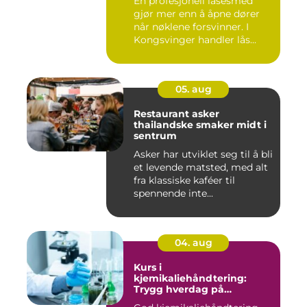
En profesjonell låsesmed
gjør mer enn å åpne dører
når nøklene forsvinner. I
Kongsvinger handler lås...
05. aug
Restaurant asker
thailandske smaker midt i
sentrum
Asker har utviklet seg til å bli
et levende matsted, med alt
fra klassiske kaféer til
spennende inte...
04. aug
Kurs i
kjemikaliehåndtering:
Trygg hverdag på
arbeidsplassen