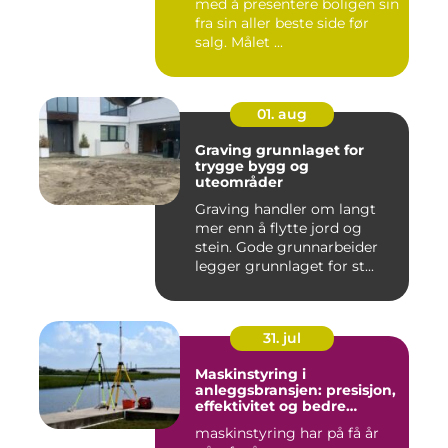
med å presentere boligen sin
fra sin aller beste side før
salg. Målet ...
01. aug
Graving grunnlaget for
trygge bygg og
uteområder
Graving handler om langt
mer enn å flytte jord og
stein. Gode grunnarbeider
legger grunnlaget for st...
31. jul
Maskinstyring i
anleggsbransjen: presisjon,
effektivitet og bedre
dokumentasjon
maskinstyring har på få år