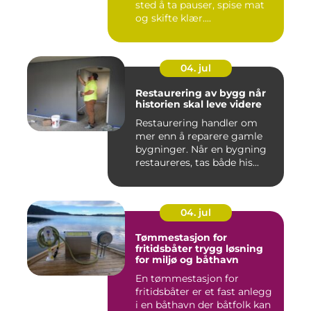
sted å ta pauser, spise mat
og skifte klær....
04. jul
Restaurering av bygg når
historien skal leve videre
Restaurering handler om
mer enn å reparere gamle
bygninger. Når en bygning
restaureres, tas både his...
04. jul
Tømmestasjon for
fritidsbåter trygg løsning
for miljø og båthavn
En tømmestasjon for
fritidsbåter er et fast anlegg
i en båthavn der båtfolk kan