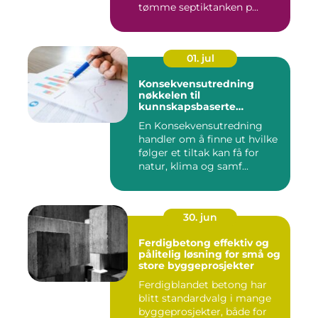
tømme septiktanken p...
01. jul
Konsekvensutredning
nøkkelen til
kunnskapsbaserte
beslutninger
En Konsekvensutredning
handler om å finne ut hvilke
følger et tiltak kan få for
natur, klima og samf...
30. jun
Ferdigbetong effektiv og
pålitelig løsning for små og
store byggeprosjekter
Ferdigblandet betong har
blitt standardvalg i mange
byggeprosjekter, både for