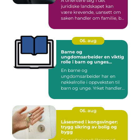
Å orientere seg i det
juridiske landskapet kan
være krevende, uansett om
saken handler om familie, b...
06. aug
Barne og
ungdomsarbeider en viktig
rolle i barn og unges
hverdag
En barne og
ungdomsarbeider har en
nøkkelrolle i oppveksten til
barn og unge. Yrket handler
om å ska...
06. aug
Låsesmed i kongsvinger:
trygg sikring av bolig og
bygg