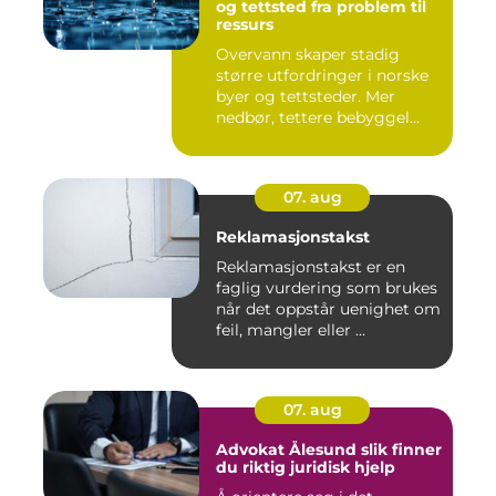
og tettsted fra problem til
ressurs
Overvann skaper stadig
større utfordringer i norske
byer og tettsteder. Mer
nedbør, tettere bebyggel...
07. aug
Reklamasjonstakst
Reklamasjonstakst er en
faglig vurdering som brukes
når det oppstår uenighet om
feil, mangler eller ...
07. aug
Advokat Ålesund slik finner
du riktig juridisk hjelp