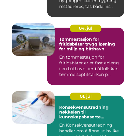
bygninger. Når en bygning
restaureres, tas både his...
04. jul
Tømmestasjon for
fritidsbåter trygg løsning
for miljø og båthavn
En tømmestasjon for
fritidsbåter er et fast anlegg
i en båthavn der båtfolk kan
tømme septiktanken p...
01. jul
Konsekvensutredning
nøkkelen til
kunnskapsbaserte
beslutninger
En Konsekvensutredning
handler om å finne ut hvilke