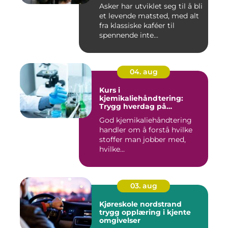
Asker har utviklet seg til å bli
et levende matsted, med alt
fra klassiske kaféer til
spennende inte...
04. aug
Kurs i
kjemikaliehåndtering:
Trygg hverdag på
arbeidsplassen
God kjemikaliehåndtering
handler om å forstå hvilke
stoffer man jobber med,
hvilke...
03. aug
Kjøreskole nordstrand
trygg opplæring i kjente
omgivelser