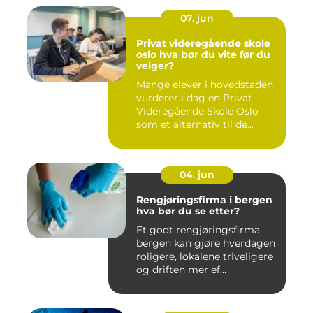
07. jun
Privat videregående skole
oslo hva bør du vite før du
velger?
Mange elever i hovedstaden
vurderer i dag en Privat
Videregående Skole Oslo
som et alternativ til de...
04. jun
Rengjøringsfirma i bergen
hva bør du se etter?
Et godt rengjøringsfirma
bergen kan gjøre hverdagen
roligere, lokalene triveligere
og driften mer ef...