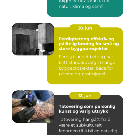
følger et tiltak kan få for
natur, klima og samf...
30. jun
Ferdigbetong effektiv og
pålitelig løsning for små og
store byggeprosjekter
Ferdigblandet betong har
blitt standardvalg i mange
byggeprosjekter, både for
private og profesjonel...
12. jun
Tatovering som personlig
kunst og varig uttrykk
Tatovering har gått fra å
være et subkulturelt
fenomen til å bli en naturlig...