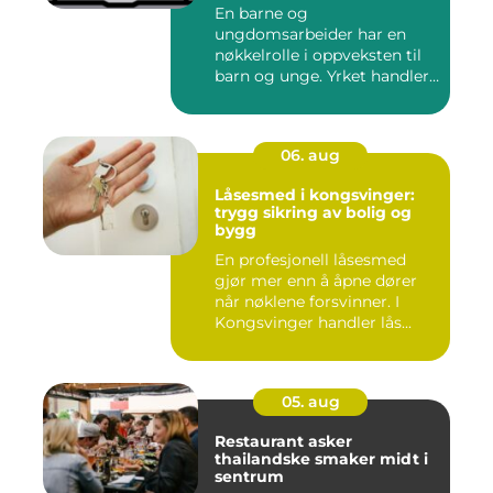
hverdag
En barne og
ungdomsarbeider har en
nøkkelrolle i oppveksten til
barn og unge. Yrket handler
om å ska...
06. aug
Låsesmed i kongsvinger:
trygg sikring av bolig og
bygg
En profesjonell låsesmed
gjør mer enn å åpne dører
når nøklene forsvinner. I
Kongsvinger handler lås...
05. aug
Restaurant asker
thailandske smaker midt i
sentrum