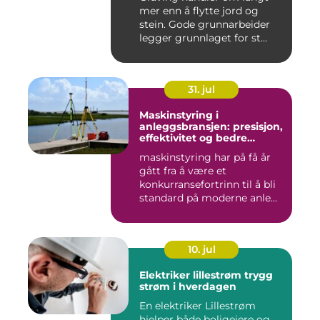
mer enn å flytte jord og
stein. Gode grunnarbeider
legger grunnlaget for st...
31. jul
Maskinstyring i
anleggsbransjen: presisjon,
effektivitet og bedre
dokumentasjon
maskinstyring har på få år
gått fra å være et
konkurransefortrinn til å bli
standard på moderne anle...
10. jul
Elektriker lillestrøm trygg
strøm i hverdagen
En elektriker Lillestrøm
hjelper både boligeiere og