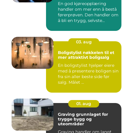
En god kjøreopplæring
handler om mer enn å bestå
førerprøven. Den handler om
å bli en trygg, selvste...
03. aug
Boligstylist nøkkelen til et
mer attraktivt boligsalg
En boligstylist hjelper eiere
med å presentere boligen sin
fra sin aller beste side før
salg. Målet ...
01. aug
Graving grunnlaget for
trygge bygg og
uteområder
Graving handler om langt