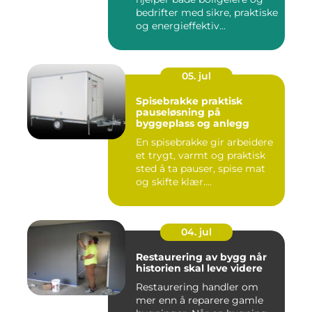
bedrifter med sikre, praktiske
og energieffektiv...
05. jul
Spisebrakke praktisk
pauseløsning på
byggeplass og anlegg
En spisebrakke gir arbeidere
et trygt, varmt og praktisk
sted å ta pauser, spise mat
og skifte klær....
04. jul
Restaurering av bygg når
historien skal leve videre
Restaurering handler om
mer enn å reparere gamle