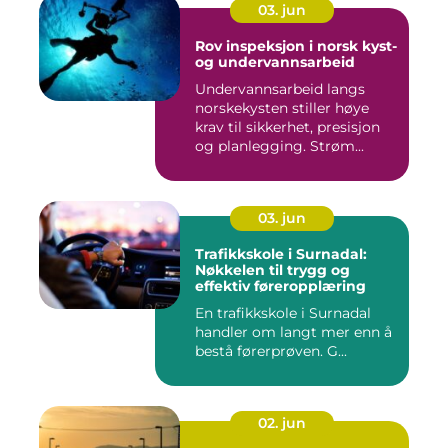
03. jun
Rov inspeksjon i norsk kyst-
og undervannsarbeid
Undervannsarbeid langs
norskekysten stiller høye
krav til sikkerhet, presisjon
og planlegging. Strøm...
03. jun
Trafikkskole i Surnadal:
Nøkkelen til trygg og
effektiv føreropplæring
En trafikkskole i Surnadal
handler om langt mer enn å
bestå førerprøven. G...
02. jun