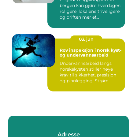
bergen kan gjøre hverdagen
roligere, lokalene triveligere
og driften mer ef...
03. jun
Rov inspeksjon i norsk kyst-
og undervannsarbeid
Undervannsarbeid langs
norskekysten stiller høye
krav til sikkerhet, presisjon
og planlegging. Strøm...
Adresse