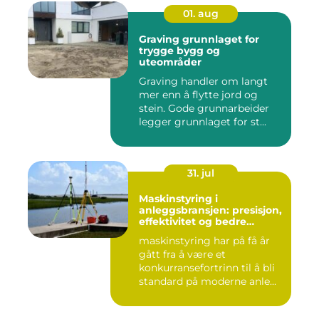
01. aug
Graving grunnlaget for
trygge bygg og
uteområder
Graving handler om langt
mer enn å flytte jord og
stein. Gode grunnarbeider
legger grunnlaget for st...
31. jul
Maskinstyring i
anleggsbransjen: presisjon,
effektivitet og bedre
dokumentasjon
maskinstyring har på få år
gått fra å være et
konkurransefortrinn til å bli
standard på moderne anle...