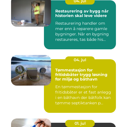
04. jul
Restaurering av bygg når
historien skal leve videre
Restaurering handler om
mer enn å reparere gamle
bygninger. Når en bygning
restaureres, tas både his...
04. jul
Tømmestasjon for
fritidsbåter trygg løsning
for miljø og båthavn
En tømmestasjon for
fritidsbåter er et fast anlegg
i en båthavn der båtfolk kan
tømme septiktanken p...
01. jul