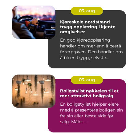
03. aug
Kjøreskole nordstrand
trygg opplæring i kjente
omgivelser
En god kjøreopplæring
handler om mer enn å bestå
førerprøven. Den handler om
å bli en trygg, selvste...
03. aug
Boligstylist nøkkelen til et
mer attraktivt boligsalg
En boligstylist hjelper eiere
med å presentere boligen sin
fra sin aller beste side før
salg. Målet ...