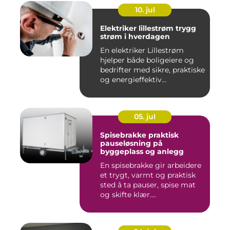
10. jul
Elektriker lillestrøm trygg
strøm i hverdagen
En elektriker Lillestrøm
hjelper både boligeiere og
bedrifter med sikre, praktiske
og energieffektiv...
05. jul
Spisebrakke praktisk
pauseløsning på
byggeplass og anlegg
En spisebrakke gir arbeidere
et trygt, varmt og praktisk
sted å ta pauser, spise mat
og skifte klær....