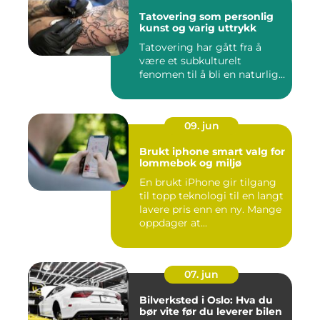
Tatovering som personlig
kunst og varig uttrykk
Tatovering har gått fra å
være et subkulturelt
fenomen til å bli en naturlig...
09. jun
Brukt iphone smart valg for
lommebok og miljø
En brukt iPhone gir tilgang
til topp teknologi til en langt
lavere pris enn en ny. Mange
oppdager at...
07. jun
Bilverksted i Oslo: Hva du
bør vite før du leverer bilen