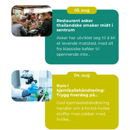
05. aug
Restaurant asker
thailandske smaker midt i
sentrum
Asker har utviklet seg til å bli
et levende matsted, med alt
fra klassiske kaféer til
spennende inte...
04. aug
Kurs i
kjemikaliehåndtering:
Trygg hverdag på
arbeidsplassen
God kjemikaliehåndtering
handler om å forstå hvilke
stoffer man jobber med,
hvilke...