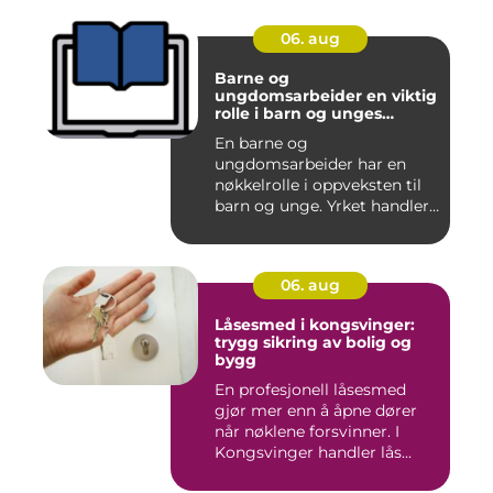
06. aug
Barne og
ungdomsarbeider en viktig
rolle i barn og unges
hverdag
En barne og
ungdomsarbeider har en
nøkkelrolle i oppveksten til
barn og unge. Yrket handler
om å ska...
06. aug
Låsesmed i kongsvinger:
trygg sikring av bolig og
bygg
En profesjonell låsesmed
gjør mer enn å åpne dører
når nøklene forsvinner. I
Kongsvinger handler lås...