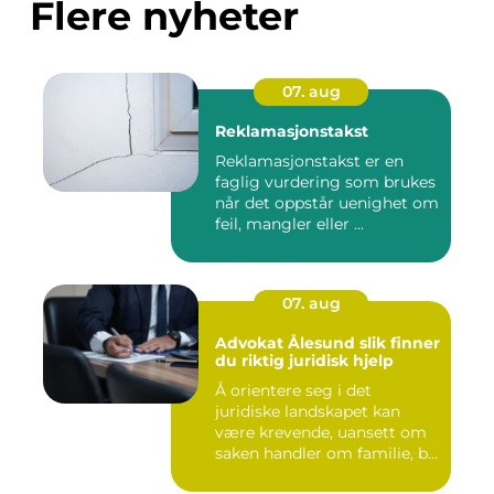
Flere nyheter
07. aug
Reklamasjonstakst
Reklamasjonstakst er en
faglig vurdering som brukes
når det oppstår uenighet om
feil, mangler eller ...
07. aug
Advokat Ålesund slik finner
du riktig juridisk hjelp
Å orientere seg i det
juridiske landskapet kan
være krevende, uansett om
saken handler om familie, b...