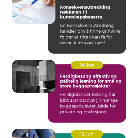
Konsekvensutredning
nøkkelen til
kunnskapsbaserte
beslutninger
En Konsekvensutredning
handler om å finne ut hvilke
følger et tiltak kan få for
natur, klima og samf...
30. jun
Ferdigbetong effektiv og
pålitelig løsning for små og
store byggeprosjekter
Ferdigblandet betong har
blitt standardvalg i mange
byggeprosjekter, både for
private og profesjonel...
12. jun