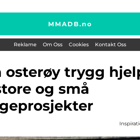
MMADB.
no
Reklame
Om Oss
Cookies
Kontakt Oss
 store og små
geprosjekter
Inspirat