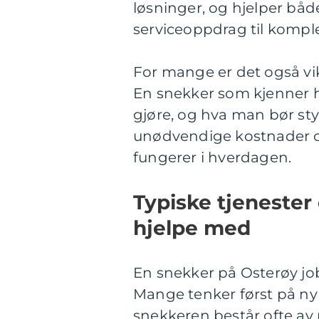
løsninger, og hjelper båd
serviceoppdrag til komp
For mange er det også vik
En snekker som kjenner hus
gjøre, og hva man bør sty
unødvendige kostnader og
fungerer i hverdagen.
Typiske tjenester
hjelpe med
En snekker på Osterøy jo
Mange tenker først på nyb
snekkeren består ofte av