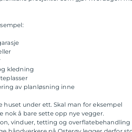
ksempel:
garasje
eller
r
 og kledning
teplasser
ing av planløsning inne
e huset under ett. Skal man for eksempel
ke nok å bare sette opp nye vegger.
on, vinduer, tetting og overflatebehandling
håndverkere på Osterøy legger derfor st