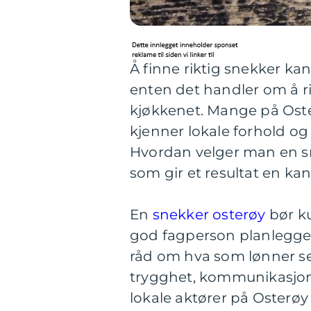
Å finne riktig snekker kan
enten det handler om å r
kjøkkenet. Mange på Ost
kjenner lokale forhold og 
Hvordan velger man en sn
som gir et resultat en ka
En
snekker osterøy
bør k
god fagperson planlegger 
råd om hva som lønner s
trygghet, kommunikasjon 
lokale aktører på Oster