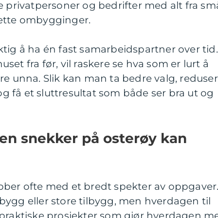
e privatpersoner og bedrifter med alt fra sm
lette ombygginger.
tig å ha én fast samarbeidspartner over tid.
et fra før, vil raskere se hva som er lurt å
re unna. Slik kan man ta bedre valg, reduse
 få et sluttresultat som både ser bra ut og
 en snekker på osterøy kan
bber ofte med et bredt spekter av oppgaver
ygg eller store tilbygg, men hverdagen til
 praktiske prosjekter som gjør hverdagen m