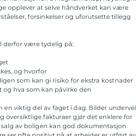
 opplever at selve håndverket kan være
ståelser, forsinkelser og uforutsette tillegg
l derfor være tydelig på:
get
kes, og hvorfor
igen som kan gi risiko for ekstra kostnader
t og hva som kan påvirke den
 en viktig del av faget i dag. Bilder undervei
og oversiktlige fakturaer gjør det enklere for
e salg av boligen kan god dokumentasjon
e ser ofte positivt på at arbeider er utført av