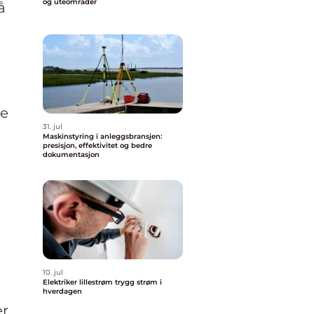
og uteområder
å
re
31. jul
Maskinstyring i anleggsbransjen:
presisjon, effektivitet og bedre
dokumentasjon
.
10. jul
Elektriker lillestrøm trygg strøm i
hverdagen
er