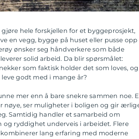
 gjøre hele forskjellen for et byggeprosjekt,
ive en vegg, bygge på huset eller pusse opp
erøy ønsker seg håndverkere som både
leverer solid arbeid. Da blir spørsmålet:
ekker som faktisk holder det som loves, og
n leve godt med i mange år?
unne mer enn å bare snekre sammen noe. 
nøye, ser muligheter i boligen og gir ærlig
eg. Samtidig handler et samarbeid om
og ryddighet underveis i arbeidet. Flere
øy kombinerer lang erfaring med moderne