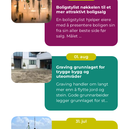
Boligstylist nøkkelen til et
mer attraktivt boligsalg
En boligstylist hjelper eiere
med å presentere boligen sin
fra sin aller beste side før
salg. Målet ...
01. aug
Graving grunnlaget for
trygge bygg og
uteområder
Graving handler om langt
mer enn å flytte jord og
stein. Gode grunnarbeider
legger grunnlaget for st...
31. jul