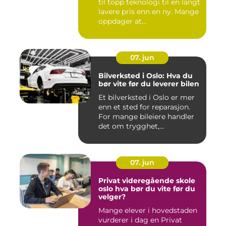
til topp teknologi til en langt
lavere pris enn en ny. Mange
oppdager at...
07. jun
Bilverksted i Oslo: Hva du
bør vite før du leverer bilen
Et bilverksted i Oslo er mer
enn et sted for reparasjon.
For mange bileiere handler
det om trygghet,...
07. jun
Privat videregående skole
oslo hva bør du vite før du
velger?
Mange elever i hovedstaden
vurderer i dag en Privat