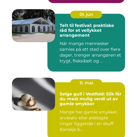
01. jun
Telt til festival: praktiske
råd for et vellykket
arrangement
Når mange mennesker
samles på ett sted over flere
dager, trenger arrangøren et
trygt, fleksibelt og ...
11. mai
Selge gull i Vestfold: Slik får
du mest mulig verdi ut av
gamle smykker
Mange har gamle smykker,
arvesølv eller ødelagte
ringer liggende i en skuff.
Kanskje b...