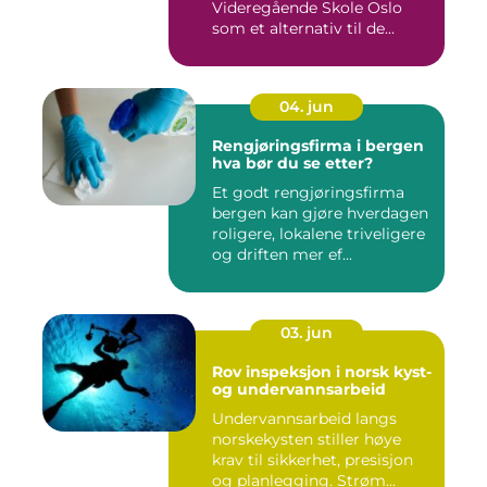
Videregående Skole Oslo
som et alternativ til de...
04. jun
Rengjøringsfirma i bergen
hva bør du se etter?
Et godt rengjøringsfirma
bergen kan gjøre hverdagen
roligere, lokalene triveligere
og driften mer ef...
03. jun
Rov inspeksjon i norsk kyst-
og undervannsarbeid
Undervannsarbeid langs
norskekysten stiller høye
krav til sikkerhet, presisjon
og planlegging. Strøm...