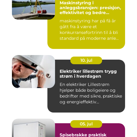
Maskinstyring i
anleggsbransjen: presisjon,
effektivitet og bedre
dokumentasjon
maskinstyring har på få år
gått fra å være et
konkurransefortrinn til å bli
standard på moderne anle...
10. jul
Elektriker lillestrøm trygg
strøm i hverdagen
En elektriker Lillestrøm
hjelper både boligeiere og
bedrifter med sikre, praktiske
og energieffektiv...
05. jul
Spisebrakke praktisk