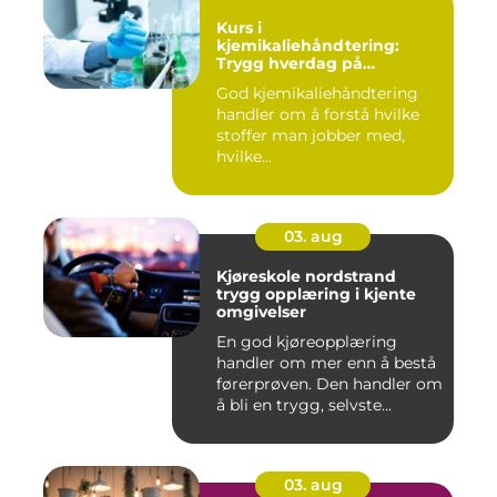
Kurs i
kjemikaliehåndtering:
Trygg hverdag på
arbeidsplassen
God kjemikaliehåndtering
handler om å forstå hvilke
stoffer man jobber med,
hvilke...
03. aug
Kjøreskole nordstrand
trygg opplæring i kjente
omgivelser
En god kjøreopplæring
handler om mer enn å bestå
førerprøven. Den handler om
å bli en trygg, selvste...
03. aug