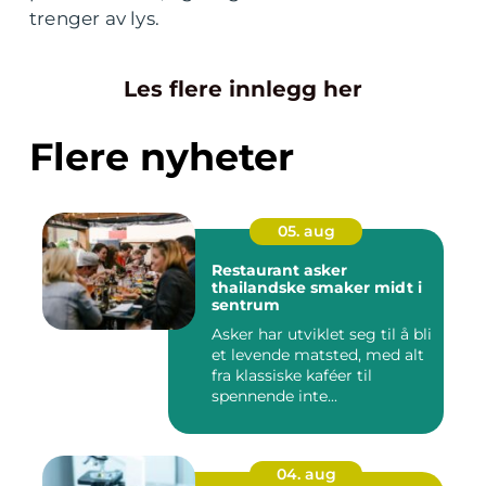
trenger av lys.
Les flere innlegg her
Flere nyheter
05. aug
Restaurant asker
thailandske smaker midt i
sentrum
Asker har utviklet seg til å bli
et levende matsted, med alt
fra klassiske kaféer til
spennende inte...
04. aug