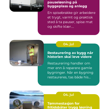
pauseløsning på
byggeplass og anlegg
En spisebrakke gir arbeidere
et trygt, varmt og praktisk
sted å ta pauser, spise mat
og skifte klær....
04. jul
Restaurering av bygg når
historien skal leve videre
Restaurering handler om
mer enn å reparere gamle
bygninger. Når en bygning
restaureres, tas både his...
04. jul
Tømmestasjon for
fritidsbåter trygg løsning