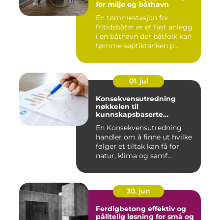
for miljø og båthavn
En tømmestasjon for
fritidsbåter er et fast anlegg
i en båthavn der båtfolk kan
tømme septiktanken p...
01. jul
Konsekvensutredning
nøkkelen til
kunnskapsbaserte
beslutninger
En Konsekvensutredning
handler om å finne ut hvilke
følger et tiltak kan få for
natur, klima og samf...
30. jun
Ferdigbetong effektiv og
pålitelig løsning for små og