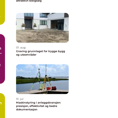
attraktivt boligsalg
r
n
01. aug
Graving grunnlaget for trygge bygg
å
og uteområder
g
31. jul
Maskinstyring i anleggsbransjen:
presisjon, effektivitet og bedre
dokumentasjon