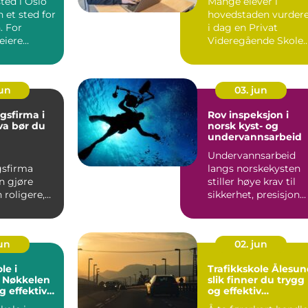
sted i Oslo
Mange elever i
 et sted for
hovedstaden vurder
. For
i dag en Privat
eiere
Videregående Skole
et om
Oslo som et
.
alternativ til de...
jun
03. jun
gsfirma i
Rov inspeksjon i
norsk kyst- og
undervannsarbeid
Undervannsarbeid
gsfirma
langs norskekysten
n gjøre
stiller høye krav til
 roligere,
sikkerhet, presisjon
riveligere
og planlegging.
mer ef...
Strøm...
jun
02. jun
le i
Trafikkskole Ålesu
: Nøkkelen
slik finner du trygg
og effektiv
og effektiv
æring
opplæring