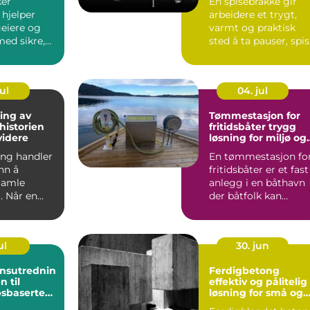
ker
En spisebrakke gir
 hjelper
arbeidere et trygt,
geiere og
varmt og praktisk
med sikre,
sted å ta pauser, spi
og
mat og skifte klær....
tiv...
ul
04. jul
ing av
Tømmestasjon for
fritidsbåter trygg
videre
løsning for miljø og
båthavn
ing handler
En tømmestasjon fo
nn å
fritidsbåter er et fast
gamle
anlegg i en båthavn
. Når en
der båtfolk kan
estaureres,
tømme septiktanke
s...
p...
ul
30. jun
nsutrednin
Ferdigbetong
effektiv og pålitelig
sbaserte
løsning for små og
ger
store