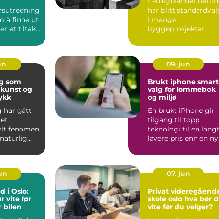
Ferdigblandet beto
byggeprosjekter
nsutredning
har blitt standardval
 å finne ut
i mange
er et tiltak
byggeprosjekter,
 natur, klima
både for private og
profesjonel...
un
09. jun
ng som
Brukt iphone smart
 kunst og
valg for lommebok
rykk
og miljø
g har gått
En brukt iPhone gir
 et
tilgang til topp
elt fenomen
teknologi til en lang
 naturlig...
lavere pris enn en ny
Mange oppdager at..
jun
07. jun
d i Oslo:
Privat videregåend
 vite før
skole oslo hva bør du
r bilen
vite før du velger?