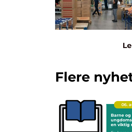
Le
Flere nyhe
06. 
Barne og
ungdomsa
en viktig 
og unges