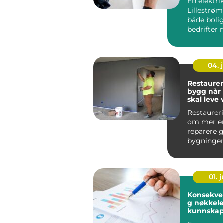
En elektri
Lillestrøm
både boli
bedrifter 
praktiske 
energieffek
04. j
Restaurer
bygg når historien
skal leve 
Restaurer
om mer e
reparere 
bygninger
bygning r
tas både hi
01. j
Konsekve
g nøkkelen til
kunnskap
beslutnin