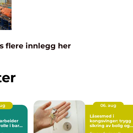
s flere innlegg her
ter
aug
06. aug
Låsesmed i
rbeider
kongsvinger: trygg
rolle i barn
sikring av bolig og
 hverdag
bygg