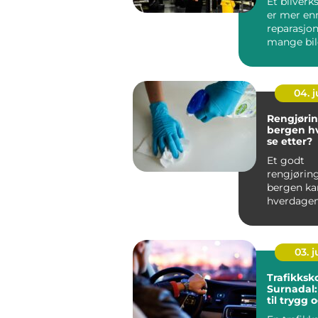
Et bilverk
er mer enn
reparasjon
mange bil
handler d
trygghet,..
04. 
Rengjørin
bergen hva bør du
se etter?
Et godt
rengjørin
bergen ka
hverdagen
lokalene t
og driften 
03. 
Trafikksko
Surnadal
til trygg 
føreroppl