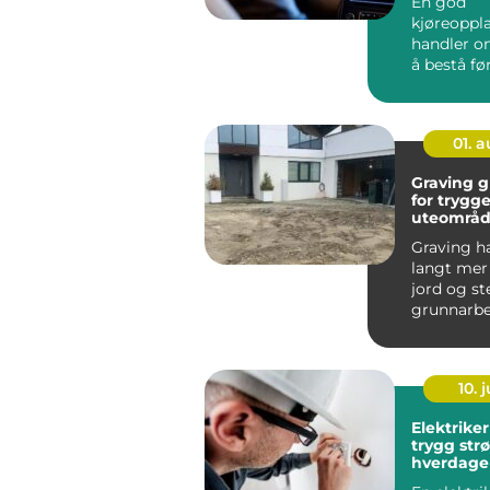
En god
kjøreoppl
handler o
å bestå fø
Den handl
en trygg, s
01. 
Graving grunnlaget
for trygg
uteområd
Graving h
langt mer 
jord og st
grunnarbe
grunnlaget 
10. j
Elektriker
trygg str
hverdage