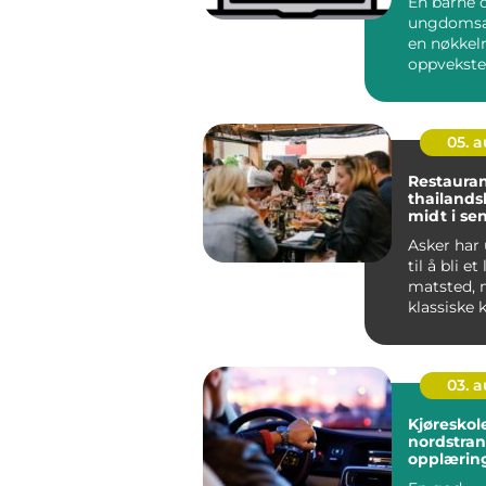
En barne 
ungdomsa
en nøkkelr
oppveksten
og unge. 
handler om
05. 
Restauran
thailand
midt i se
Asker har 
til å bli e
matsted, m
klassiske k
spennende 
03. 
Kjøreskol
nordstrand tr
opplæring
omgivels