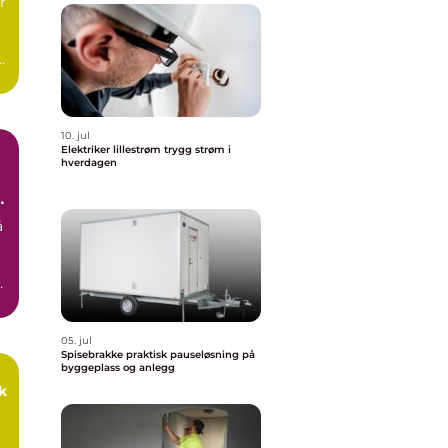
r
10. jul
Elektriker lillestrøm trygg strøm i
hverdagen
et
å
05. jul
Spisebrakke praktisk pauseløsning på
byggeplass og anlegg