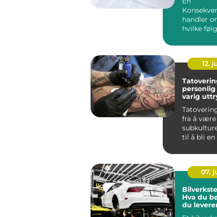
En
Konsekve
handler om
hvilke følg
kan få for
og samf...
12. j
Tatoveri
personlig
varig utt
Tatoverin
fra å være
subkultur
til å bli en
07. 
Bilverkste
Hva du bør
du levere