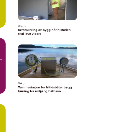
se
04. jul
Restaurering av bygg når historien
skal leve videre
r
04. jul
Tømmestasjon for fritidsbåter trygg
n
løsning for miljø og båthavn