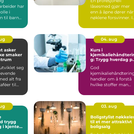
og
En profesjonell
rbeider har
låsesmed gjør mer
olle i
enn å åpne dører når
 til barn
nøklene forsvinner. I
Yrket
Kongsvinger handle
 å ska...
lås...
aug
04. aug
t asker
Kurs i
ske smaker
kjemikaliehåndteri
ntrum
g: Trygg hverdag p
arbeidsplassen
utviklet seg
God
t levende
kjemikaliehåndterin
ed alt fra
handler om å forstå
aféer til
hvilke stoffer man
inte...
jobber med, hvilke...
aug
03. aug
e
Boligstylist nøkkelen
ygg
til et mer attraktivt
 i kjente
boligsalg
er