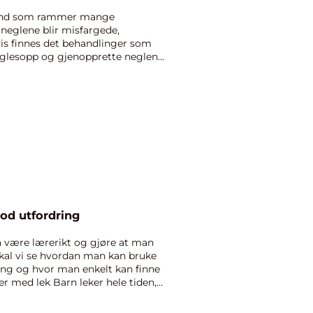
stand som rammer mange
 neglene blir misfargede,
vis finnes det behandlinger som
neglesopp og gjenopprette neglene
od utfordring
å være lærerikt og gjøre at man
skal vi se hvordan man kan bruke
ing og hvor man enkelt kan finne
r med lek Barn leker hele tiden,