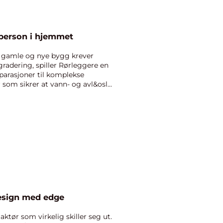
gperson i hjemmet
 gamle og nye bygg krever
radering, spiller Rørleggere en
eparasjoner til komplekse
r som sikrer at vann- og avl&osl...
esign med edge
ktør som virkelig skiller seg ut.