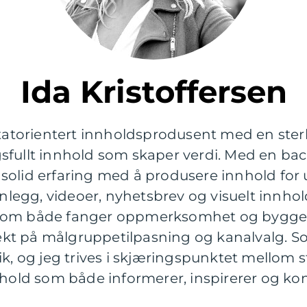
Ida Kristoffersen
ltatorientert innholdsprodusent med en sterk
sfullt innhold som skaper verdi. Med en ba
olid erfaring med å produsere innhold for ul
nnlegg, videoer, nyhetsbrev og visuelt innhold
ier som både fanger oppmerksomhet og bygger
 vekt på målgruppetilpasning og kanalvalg. S
dérik, og jeg trives i skjæringspunktet mellom s
nhold som både informerer, inspirerer og kon